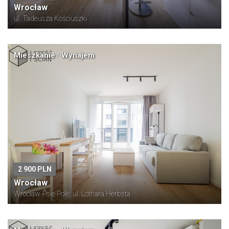
Wrocław
ul. Tadeusza Kościuszki
Mieszkanie · Wynajem
2 900 PLN
Wrocław
Wrocław-Psie Pole, ul. Lothara Herbsta