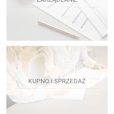
Opiekujemy się nieruchomościami, efektywnie nimi
zarządzając. Znajdujemy odpowiednich najemców i
pozostajemy do dyspozycji naszych klientów.
KUPNO I SPRZEDAŻ
KUPNO I SPRZEDAŻ
Zapewniamy kompleksową obsługę w procesie
zakupu i sprzedaży nieruchomości. Zadbamy o to,
aby proces przebiegał sprawnie i bez zbędnych
komplikacji.