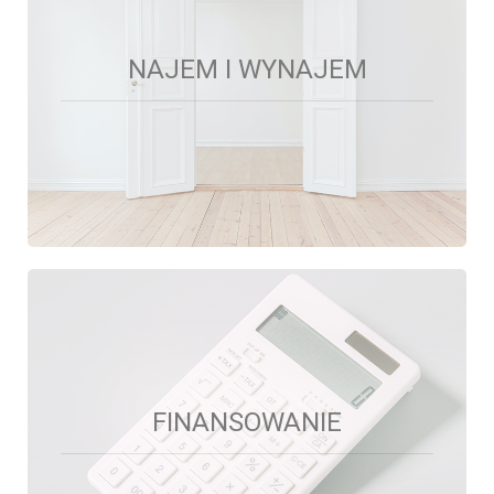
NAJEM I WYNAJEM
NAJEM I WYNAJEM
Pośredniczymy w wynajmie mieszkań, biur i lokali
usługowych. Zapewniamy przygotowanie
profesjonalnej oferty wraz ze zdjęciami, prezentacje
nieruchomości i sporządzenie umowy.
FINANSOWANIE
FINANSOWANIE
Współpracujemy z zaufanym zespołem doradców
kredytowych, którzy pomogą w procesie pozyskania
kapitału na zakup nieruchomości.