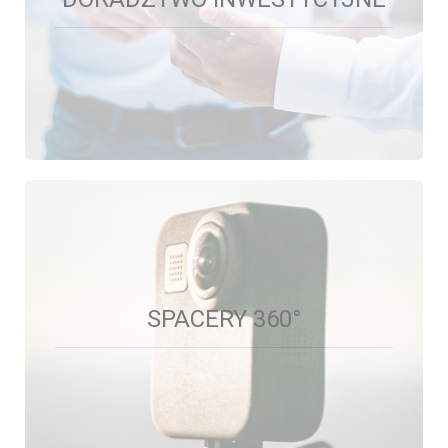
Zapewniamy indywidualne wsparcie na każdym
etapie inwestycji.
SPACERY 360°
SPACERY 360°
Zapraszamy na wirtualne wycieczki po naszych
nieruchomościach!