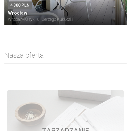
4 300 PLN
Wrocław
Wrocław-Krzyki, ul. Jerzego Kukuczki
Nasza oferta
ZARZĄDZANIE
ZARZĄDZANIE