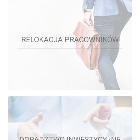
POSZUKIWANIA
RELOKACJA PRACOWNIKÓW
Prowadzimy poszukiwania nieruchomości dla
klientów indywidualnych oraz firm.
DORADZTWO INWESTYCYJNE
DORADZTWO INWESTYCYJNE