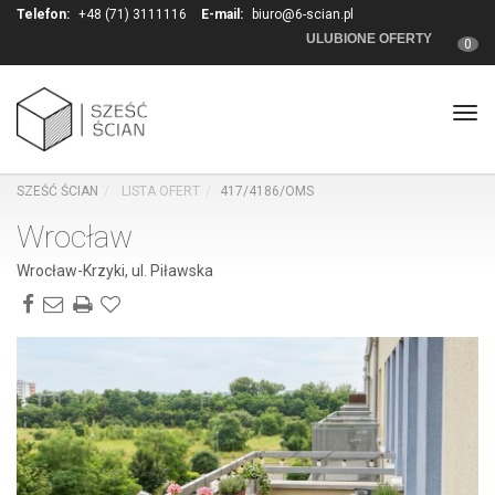
Telefon:
+48 (71) 3111116
E-mail:
biuro@6-scian.pl
ULUBIONE OFERTY
0
Togg
SZEŚĆ ŚCIAN
LISTA OFERT
417/4186/OMS
Wrocław
Wrocław-Krzyki, ul. Piławska