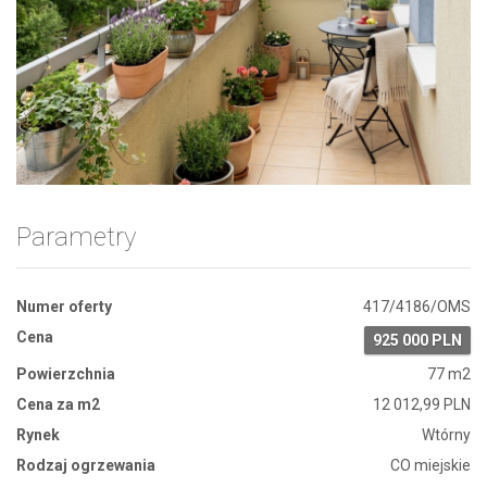
Zdjęcie 1
Parametry
Numer oferty
417/4186/OMS
Cena
925 000 PLN
Powierzchnia
77 m2
Cena za m2
12 012,99 PLN
Rynek
Wtórny
Rodzaj ogrzewania
CO miejskie