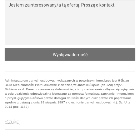
Wyślij wiadomość
Administratorem danych osobowych wskazanych w powyższym formularzu jest 6-Ścian
Biuro Nieruchomości Piotr Laskowski z siedzibą w Oborniki Śląskie (55-120) przy A.
Mickiewicza 4. Dane podawane są dobrowolnie, a ich przetwarzanie odbywa się wyłącznie
w celu udzielenia odpowiedzi na kierowane za pomocą formularza zapytanie. Informujemy
o przysługującym Państwu prawie dostępu do treści danych oraz prawie ich poprawiania,
zgodnie z ustawą z dnia 29 sierpnia 1997 r. o ochronie danych osobowych (t.j. Dz. U. z
2014 poz. 1182).
Szukaj