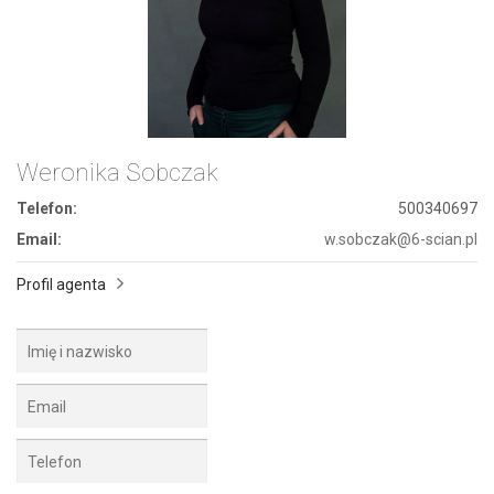
Weronika Sobczak
Telefon:
500340697
Email:
w.sobczak@6-scian.pl
Profil agenta