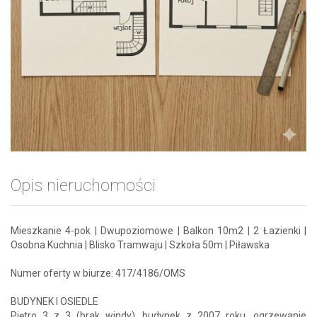
Opis nieruchomości
Mieszkanie 4-pok | Dwupoziomowe | Balkon 10m2 | 2 Łazienki |
Osobna Kuchnia | Blisko Tramwaju | Szkoła 50m | Piławska
Numer oferty w biurze: 417/4186/OMS
BUDYNEK I OSIEDLE
Piętro 3 z 3 (brak windy), budynek z 2007 roku, ogrzewanie